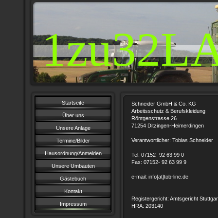
1zu32L
Startseite
Schneider GmbH & Co. KG
Arbeitsschutz & Berufskleidung
Über uns
Röntgenstrasse 26
71254 Ditzingen-Heimerdingen
Unsere Anlage
Verantwortlicher: Tobias Schneider
Termine/Bilder
Hausordnung/Anmelden
Tel: 07152- 92 63 99 0
Fax: 07152- 92 63 99 9
Unsere Umbauten
e-mail: info[at]tob-line.de
Gästebuch
Kontakt
Registergericht: Amtsgericht Stuttgar
Impressum
HRA: 203140