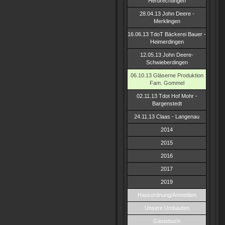
Herbrechtingen
28.04.13 John Deere -
Merklingen
16.06.13 TdoT Bäckerei Bauer -
Heimerdingen
12.05.13 John Deere-
Schwieberdingen
06.10.13 Gläserne Produktion
Fam. Gommel
02.11.13 Tdot Hof Mohr -
Bargenstedt
24.11.13 Claas - Langenau
2014
2015
2016
2017
2019
Hausordnung/Anmelden
Unsere Umbauten
Gästebuch