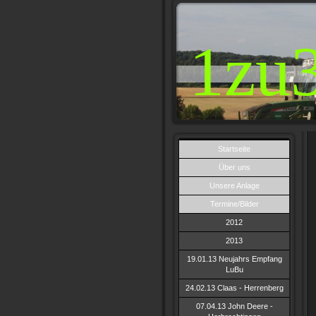
1zu
Startseite
Über uns
Unsere Anlage
Termine/Bilder
2012
2013
19.01.13 Neujahrs Empfang
LuBu
24.02.13 Claas - Herrenberg
07.04.13 John Deere -