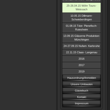
25-26.04.15 Wöhr Tours-
Weissach
10.05.15 Dillmann-
Schwieberdingen
01.08.15 Tdot- Plenefisch-
Rutesheim
13.09.15 Gläserne Produktion-
Münchingen
24-27.09.15 Nufam- Karlsruhe
22.11.15 Claas- Langenau
2016
2017
2019
Hausordnung/Anmelden
Unsere Umbauten
Gästebuch
Kontakt
Impressum