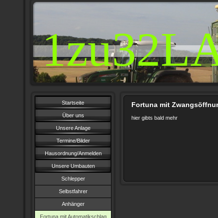
1zu32L
Startseite
Fortuna mit Zwangsöffnu
Über uns
hier gibts bald mehr
Unsere Anlage
Termine/Bilder
Hausordnung/Anmelden
Unsere Umbauten
Schlepper
Selbstfahrer
Anhänger
Fortuna mit Automatikschlag