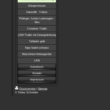
Düngerstreuer
Hakenlift - Tridem
Pöttinger Jumbo Ladewagen -
Siku
Container Trailer
LKW-Trailer mit Zwangslenkung
Tieflader gelb
Kipp-Sattel schwarz
Maschinen/ Anbaugeräte
LKW
Gästebuch
Kontakt
Impressum
Druckversion
|
Sitemap
© Tobias Schneider