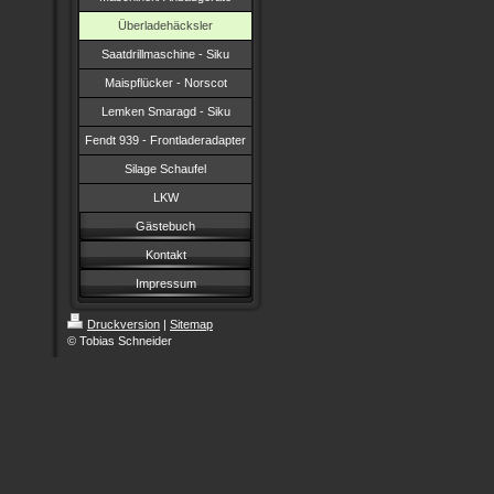
Überladehäcksler
Saatdrillmaschine - Siku
Maispflücker - Norscot
Lemken Smaragd - Siku
Fendt 939 - Frontladeradapter
Silage Schaufel
LKW
Gästebuch
Kontakt
Impressum
Druckversion
|
Sitemap
© Tobias Schneider