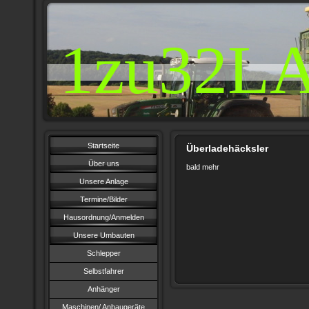
1zu32L
Startseite
Überladehäcksler
Über uns
bald mehr
Unsere Anlage
Termine/Bilder
Hausordnung/Anmelden
Unsere Umbauten
Schlepper
Selbstfahrer
Anhänger
Maschinen/ Anbaugeräte