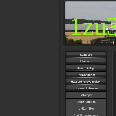
1zu
Startseite
Über uns
Unsere Anlage
Termine/Bilder
Hausordnung/Anmelden
Unsere Umbauten
Schlepper
Deutz Agrotron
U 411 - Siku
U 406 - weise toys