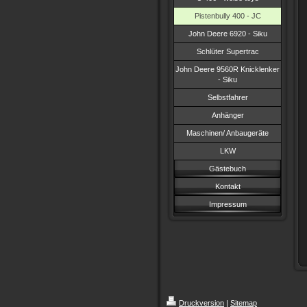
Pistenbully 400 - JC
John Deere 6920 - Siku
Schlüter Supertrac
John Deere 9560R Knicklenker
- Siku
Selbstfahrer
Anhänger
Maschinen/ Anbaugeräte
LKW
Gästebuch
Kontakt
Impressum
Druckversion
|
Sitemap