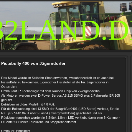
32LAND.D
Pistebully 400 von Jägerndorfer
Das Modell wurde im Seilbahn-Shop erworben, zwischenzeitlich ist es auch bei
PistenBully zu bekommen. Eigentlicher Hersteller ist die Fa. Jägerndorfer in
Österreich.
Umbau auf IR Technologie mit dem Raupen-Chip von Zwergmodellbau.
Als Motoren werden zwei D-Power Servos AS 215 BBMG plus 2 Fahrregler ER 105
genutzt.
Betrieben wird das Modell mit 4,8 Volt.
Für die Beleuchtung sind 13 SMD der Baugröße 0401 (LED Baron) verbaut, für die
RKL je 2 SMD 0401 über FLash4 (Zwergmodellbau) geschaltet und als
Rückleuchteneinheit wurden je 3 Stück 1,8mm LED verklebt, damit eine 3-Kammer-
Leuchte für Blinker, Rücklicht und Stopplicht entsteht.
Umbauer: Engelbert